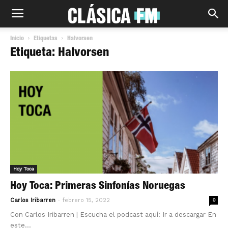
Inicio
Etiquetas
Halvorsen
Etiqueta: Halvorsen
Hoy Toca
Hoy Toca: Primeras Sinfonías Noruegas
-
Carlos Iribarren
febrero 15, 2022
0
Con Carlos Iribarren | Escucha el podcast aquí: Ir a descargar En
este...