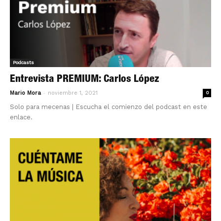
Podcasts
Entrevista PREMIUM: Carlos López
-
Mario Mora
noviembre 1, 2021
0
Solo para mecenas | Escucha el comienzo del podcast en este
enlace.