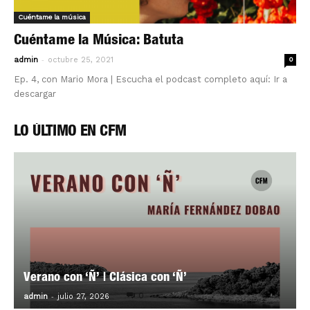
Cuéntame la música
Cuéntame la Música: Batuta
-
admin
octubre 25, 2021
0
Ep. 4, con Mario Mora | Escucha el podcast completo aquí: Ir a
descargar
LO ÚLTIMO EN CFM
Verano con ‘Ñ’ | Clásica con ‘Ñ’
-
0
admin
julio 27, 2026