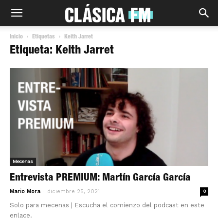
Inicio
Etiquetas
Keith Jarret
Etiqueta: Keith Jarret
Mecenas
Entrevista PREMIUM: Martín García García
-
Mario Mora
diciembre 25, 2021
0
Solo para mecenas | Escucha el comienzo del podcast en este
enlace.