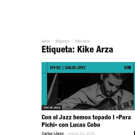
Inicio
Etiquetas
Kike Arza
Etiqueta: Kike Arza
Con el Jazz
Con el Jazz hemos topado I «Para
Pichi» con Lucas Cobo
-
Carlos López
marzo 23, 2023