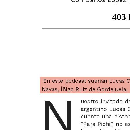
En este podcast suenan Lucas Co
Navas, Íñigo Ruiz de Gordejuela, 
N
uestro invitado d
argentino Lucas 
cuenta una histor
“Para Pichi”, no 