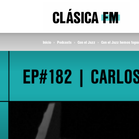
Clás
Inicio
Podcasts
Con el Jazz
Con el Jazz hemos topad
FM
Rad