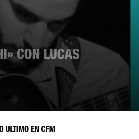
HI» CON LUCAS
O ÚLTIMO EN CFM