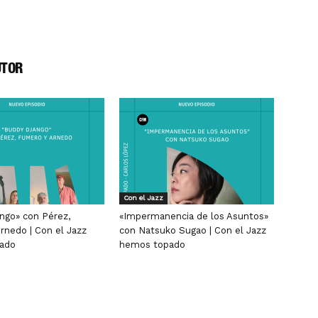
UTOR
Con el Jazz
ngo» con Pérez,
«Impermanencia de los Asuntos»
rnedo | Con el Jazz
con Natsuko Sugao | Con el Jazz
ado
hemos topado