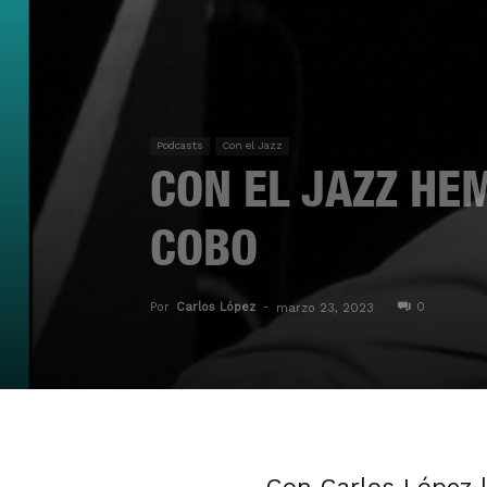
Podcasts
Con el Jazz
CON EL JAZZ HE
COBO
Por
Carlos López
-
0
marzo 23, 2023
Con Carlos López |