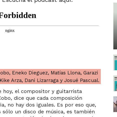
bo, Eneko Dieguez, Matías Llona, Garazi
Kike Arza, Dani Lizarraga y Josué Pascual.
e hoy, el compositor y guitarrista
Cobo, dice que cada composición
ia, no hay dos iguales. Es por eso que,
es sólo un disco de música, es también