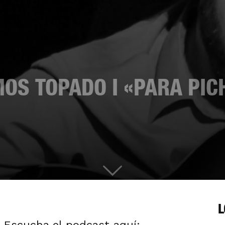
MOS TOPADO I «PARA PIC
L
 Escucha el podcast aquí: