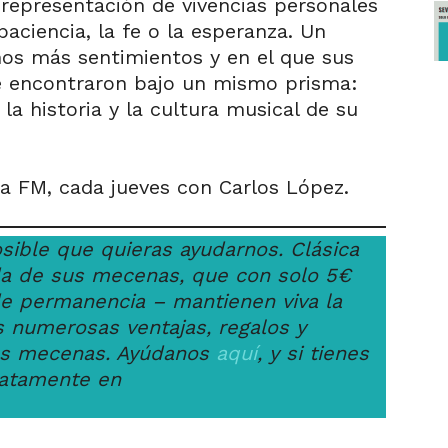
representación de vivencias personales
paciencia, la fe o la esperanza. Un
os más sentimientos y en el que sus
se encontraron bajo un mismo prisma:
a historia y la cultura musical de su
ica FM, cada jueves con Carlos López.
osible que quieras ayudarnos. Clásica
uda de sus mecenas, que con solo 5€
 permanencia – mantienen viva la
 numerosas ventajas, regalos y
os mecenas. Ayúdanos
aquí
, y si tienes
atamente en