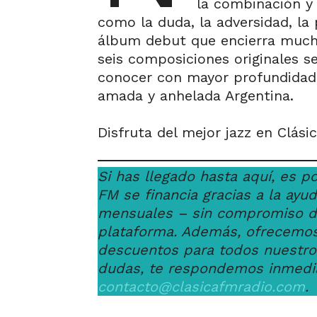
la combinación y 
como la duda, la adversidad, la 
álbum debut que encierra much
seis composiciones originales 
conocer con mayor profundidad l
amada y anhelada Argentina.
Disfruta del mejor jazz en Clás
Si has llegado hasta aquí, es p
FM se financia gracias a la ay
mensuales – sin compromiso de
plataforma. Además, ofrecemos
descuentos para todos nuestr
dudas, te respondemos inmedi
contacto@clasicafmradio.com
.