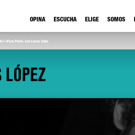
ica
OPINA
ESCUCHA
ELIGE
SOMOS
o I «Para Pichi» con Lucas Cobo
io