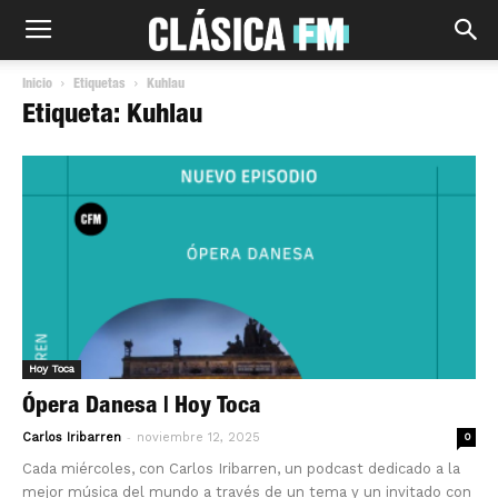
Inicio
Etiquetas
Kuhlau
Etiqueta: Kuhlau
Hoy Toca
Ópera Danesa | Hoy Toca
-
Carlos Iribarren
noviembre 12, 2025
0
Cada miércoles, con Carlos Iribarren, un podcast dedicado a la
mejor música del mundo a través de un tema y un invitado con