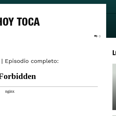
HOY TOCA
0
L
n | Episodio completo: