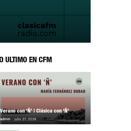
O ÚLTIMO EN CFM
Verano con ‘Ñ’ | Clásica con ‘Ñ’
-
0
admin
julio 27, 2026