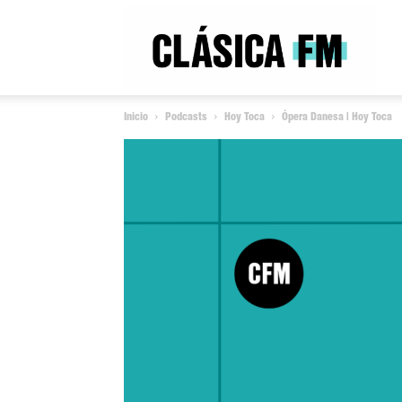
Clás
Inicio
Podcasts
Hoy Toca
Ópera Danesa | Hoy Toca
FM
Rad