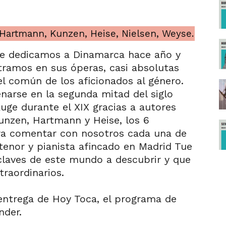
Hartmann, Kunzen, Heise, Nielsen, Weyse.
 le dedicamos a Dinamarca hace año y
tramos en sus óperas, casi absolutas
l común de los aficionados al género.
arse en la segunda mitad del siglo
auge durante el XIX gracias a autores
unzen, Hartmann y Heise, los 6
ra comentar con nosotros cada una de
l tenor y pianista afincado en Madrid Tue
 claves de este mundo a descubrir y que
raordinarios.
entrega de Hoy Toca, el programa de
nder.