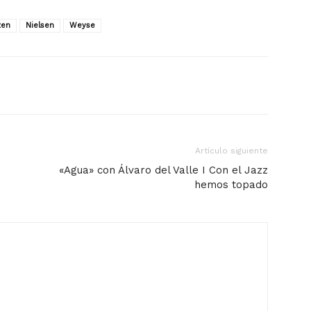
zen
Nielsen
Weyse
Artículo siguiente
«Agua» con Álvaro del Valle I Con el Jazz
hemos topado