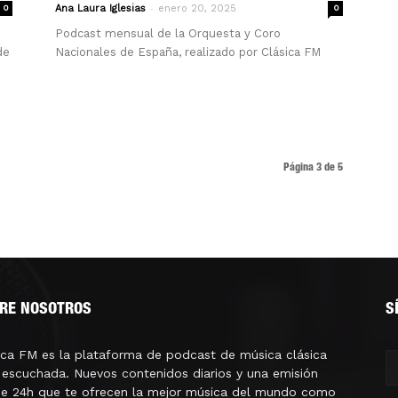
-
0
Ana Laura Iglesias
enero 20, 2025
0
Podcast mensual de la Orquesta y Coro
de
Nacionales de España, realizado por Clásica FM
Página 3 de 5
RE NOSOTROS
S
ica FM es la plataforma de podcast de música clásica
escuchada. Nuevos contenidos diarios y una emisión
ne 24h que te ofrecen la mejor música del mundo como