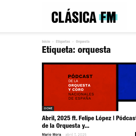
Clás
Inicio
Etiquetas
Orquesta
FM
Etiqueta: orquesta
Rad
OCNE
Abril, 2025 ft. Felipe López | Pódcas
de la Orquesta y...
-
Mario Mora
abril 7, 2025