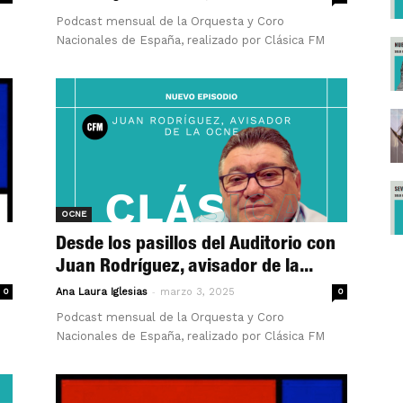
Podcast mensual de la Orquesta y Coro
Nacionales de España, realizado por Clásica FM
OCNE
Desde los pasillos del Auditorio con
Juan Rodríguez, avisador de la...
-
0
Ana Laura Iglesias
marzo 3, 2025
0
Podcast mensual de la Orquesta y Coro
Nacionales de España, realizado por Clásica FM