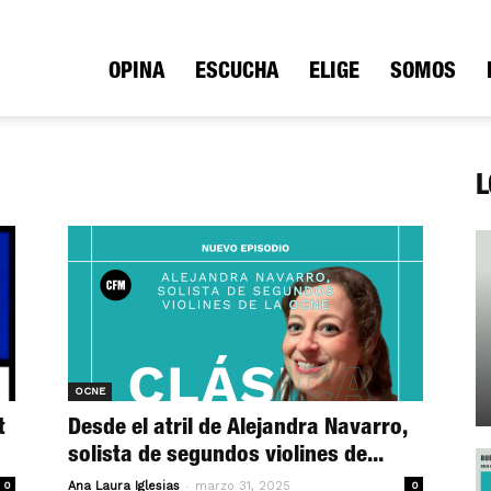
ica
OPINA
ESCUCHA
ELIGE
SOMOS
L
io
OCNE
t
Desde el atril de Alejandra Navarro,
solista de segundos violines de...
-
0
Ana Laura Iglesias
marzo 31, 2025
0