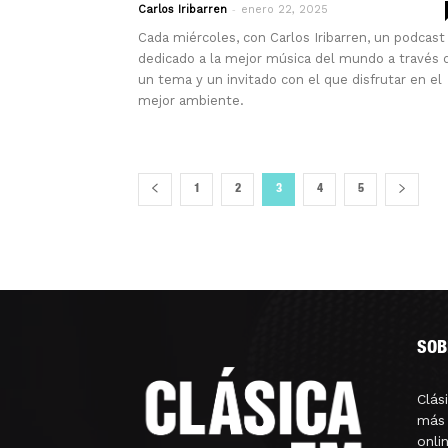
-
Carlos Iribarren
enero 22, 2025
Cada miércoles, con Carlos Iribarren, un podcast
dedicado a la mejor música del mundo a través 
un tema y un invitado con el que disfrutar en el
mejor ambiente.
1
2
3
4
5
SOB
Clás
más 
onli