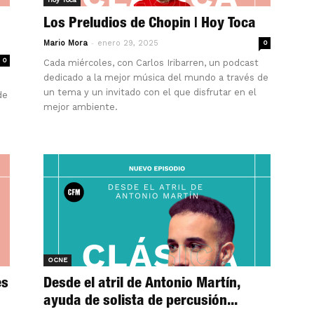
Los Preludios de Chopin | Hoy Toca
-
Mario Mora
enero 29, 2025
0
0
Cada miércoles, con Carlos Iribarren, un podcast
dedicado a la mejor música del mundo a través de
un tema y un invitado con el que disfrutar en el
de
mejor ambiente.
OCNE
es
Desde el atril de Antonio Martín,
ayuda de solista de percusión...