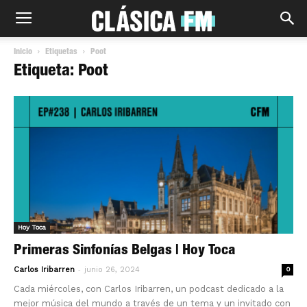
Inicio
Etiquetas
Poot
Etiqueta: Poot
Hoy Toca
Primeras Sinfonías Belgas | Hoy Toca
-
Carlos Iribarren
junio 26, 2024
0
Cada miércoles, con Carlos Iribarren, un podcast dedicado a la
mejor música del mundo a través de un tema y un invitado con