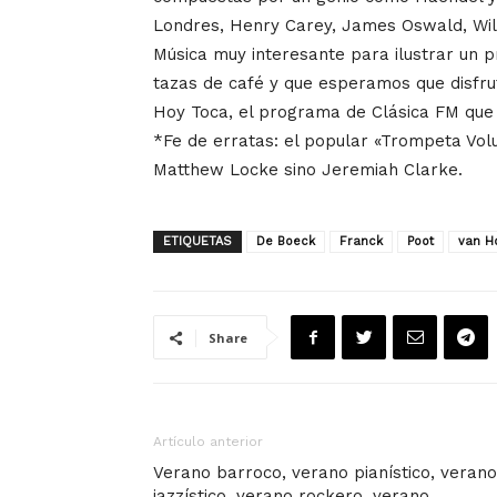
Londres, Henry Carey, James Oswald, Will
Música muy interesante para ilustrar un p
tazas de café y que esperamos que disfru
Hoy Toca, el programa de Clásica FM que 
*Fe de erratas: el popular «Trompeta Vo
Matthew Locke sino Jeremiah Clarke.
ETIQUETAS
De Boeck
Franck
Poot
van H
Share
Artículo anterior
Verano barroco, verano pianístico, verano
jazzístico, verano rockero, verano