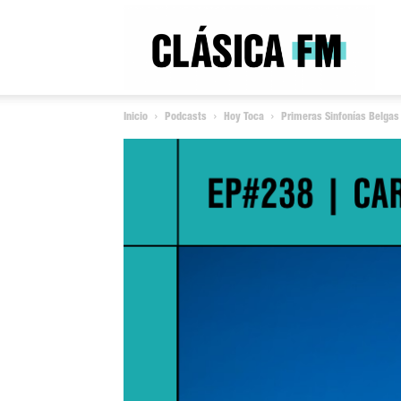
Clás
Inicio
Podcasts
Hoy Toca
Primeras Sinfonías Belgas
FM
Rad