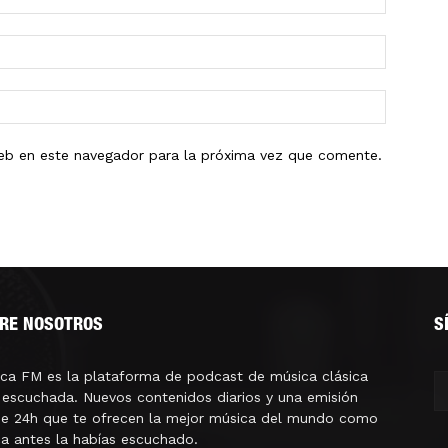
eb en este navegador para la próxima vez que comente.
RE NOSOTROS
S
ica FM es la plataforma de podcast de música clásica
escuchada. Nuevos contenidos diarios y una emisión
ne 24h que te ofrecen la mejor música del mundo como
a antes la habías escuchado.