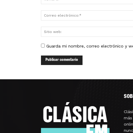
Guarda mi nombre, correo electrónico y w
SOB
Clás
más 
onli
nunc