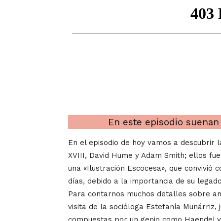
En este episodio suenan 
En el episodio de hoy vamos a descubrir 
XVIII, David Hume y Adam Smith; ellos fue
una «Ilustración Escocesa», que convivió 
días, debido a la importancia de su legad
Para contarnos muchos detalles sobre am
visita de la socióloga Estefanía Munárriz
compuestas por un genio como Haendel y