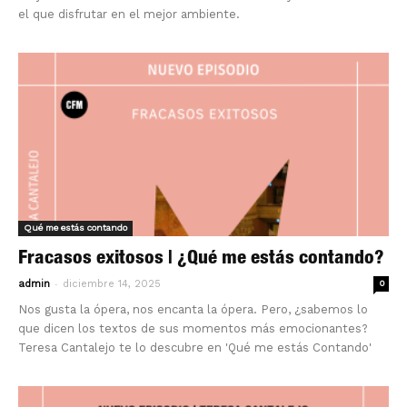
el que disfrutar en el mejor ambiente.
Qué me estás contando
Fracasos exitosos | ¿Qué me estás contando?
-
admin
diciembre 14, 2025
0
Nos gusta la ópera, nos encanta la ópera. Pero, ¿sabemos lo
que dicen los textos de sus momentos más emocionantes?
Teresa Cantalejo te lo descubre en 'Qué me estás Contando'