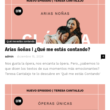
Qué me estás contando
Arias ñoñas | ¿Qué me estás contando?
-
admin
diciembre 15, 2024
0
Nos gusta la ópera, nos encanta la ópera. Pero, ¿sabemos lo
que dicen los textos de sus momentos más emocionantes?
Teresa Cantalejo te lo descubre en 'Qué me estás Contando'