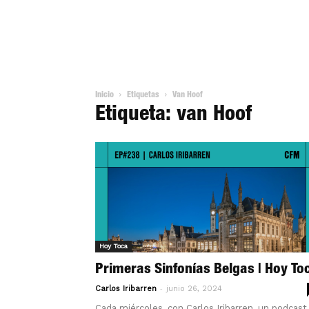
Inicio
Etiquetas
Van Hoof
Etiqueta: van Hoof
Hoy Toca
Primeras Sinfonías Belgas | Hoy To
-
Carlos Iribarren
junio 26, 2024
Cada miércoles, con Carlos Iribarren, un podcast