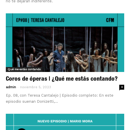
no te dejarán indiferente.
Qué me estás contando
Coros de óperas | ¿Qué me estás contando?
-
admin
noviembre 5, 2023
0
Ep. 08, con Teresa Cantalejo | Episodio completo: En este
episodio suenan Donizetti,...