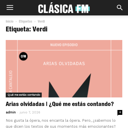
Inicio
Etiquetas
Verdi
Etiqueta: Verdi
Qué me estás contando
Arias olvidadas | ¿Qué me estás contando?
-
admin
junio 7, 2026
0
Nos gusta la ópera, nos encanta la ópera. Pero, ¿sabemos lo
que dicen los textos de sus momentos más emocionantes?