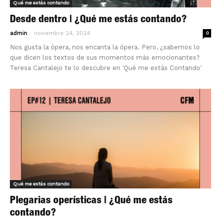
Qué me estás contando
Desde dentro | ¿Qué me estás contando?
-
admin
noviembre 24, 2024
0
Nos gusta la ópera, nos encanta la ópera. Pero, ¿sabemos lo
que dicen los textos de sus momentos más emocionantes?
Teresa Cantalejo te lo descubre en 'Qué me estás Contando'
Qué me estás contando
Plegarias operísticas | ¿Qué me estás
contando?