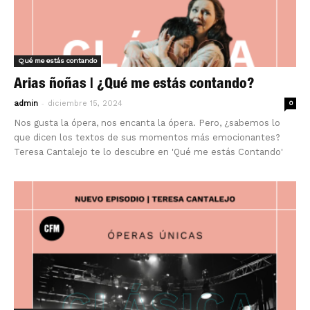
Qué me estás contando
Arias ñoñas | ¿Qué me estás contando?
-
admin
diciembre 15, 2024
0
Nos gusta la ópera, nos encanta la ópera. Pero, ¿sabemos lo
que dicen los textos de sus momentos más emocionantes?
Teresa Cantalejo te lo descubre en 'Qué me estás Contando'