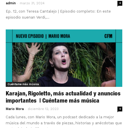
-
admin
marzo 31, 2024
0
Ep. 12, con Teresa Cantalejo | Episodio completo: En este
episodio suenan Verdi,...
Cuéntame más música
Karajan, Rigoletto, más actualidad y anuncios
importantes | Cuéntame más música
-
Mario Mora
diciembre 12, 2023
0
Cada lunes, con Mario Mora, un podcast dedicado a la mejor
música del mundo a través de piezas, historias y anécdotas que