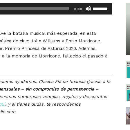
Utiliza
00:00
las
teclas
de
lve la batalla musical más esperada, en esta
flecha
úsica de cine: John Williams y Ennio Morricone,
arriba/abajo
 Premio Princesa de Asturias 2020. Además,
para
 a la memoria de Morricone, fallecido el pasado 6
aumentar
o
disminuir
uieras ayudarnos. Clásica FM se financia gracias a la
el
ensuales – sin compromiso de permanencia –
volumen.
recemos numerosas ventajas, regalos y descuentos
quí
, y si tienes dudas, te respondemos
dio.com.