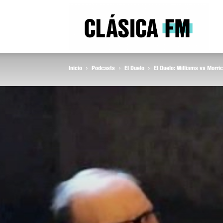
Clás
Inicio
Podcasts
El Duelo
El Duelo: Williams vs Morri
FM
Rad