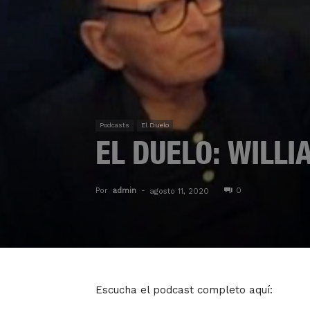
Podcasts
El Duelo
EL DUELO: WILL
Por
admin
-
0
agosto 11, 2020
Escucha el podcast completo aquí: