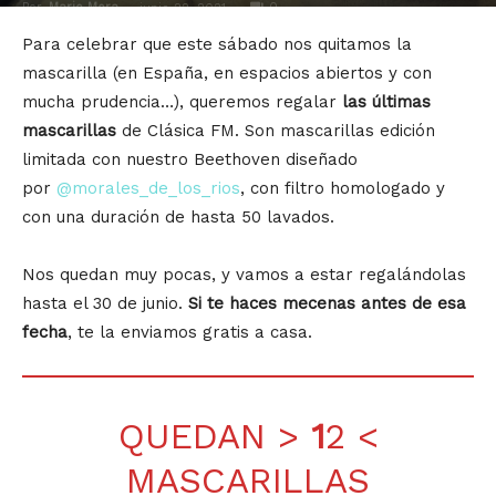
Por
Mario Mora
-
0
junio 22, 2021
Para celebrar que este sábado nos quitamos la
mascarilla (en España, en espacios abiertos y con
mucha prudencia…), queremos regalar
las últimas
mascarillas
de Clásica FM. Son mascarillas edición
limitada con nuestro Beethoven diseñado
por
@morales_de_los_rios
, con filtro homologado y
con una duración de hasta 50 lavados.
Nos quedan muy pocas, y vamos a estar regalándolas
hasta el 30 de junio.
Si te haces mecenas antes de esa
fecha
, te la enviamos gratis a casa.
QUEDAN >
1
2 <
MASCARILLAS