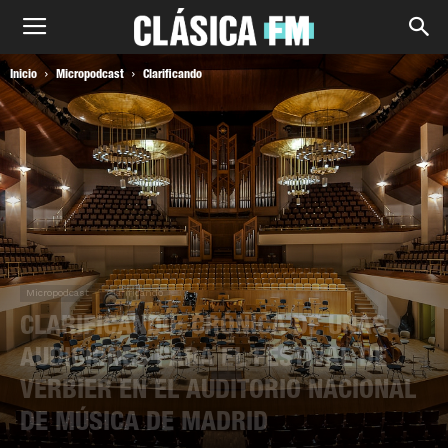
Inicio
Micropodcast
Clarificando
Micropodcast
Clarificando
CLARIFICANDO: CRÓNICA DE UNAS
AUDICIONES PARA EL FESTIVAL DE
VERBIER EN EL AUDITORIO NACIONAL
DE MÚSICA DE MADRID