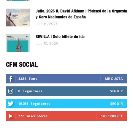
Julio, 2026 ft. David Afkham | Pódcast de la Orquesta
y Coro Nacionales de España
julio 14, 2026
SEVILLA | Solo billete de ida
julio 10, 2026
CFM SOCIAL
4,836
Fans
ME GUSTA
0
Seguidores
SEGUIR
10,034
Seguidores
SEGUIR
277
suscriptores
SUSCRIBIRTE