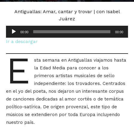
Por
Isabel Juárez
-
0
octubre 28, 2020
Antiguallas: Amar, cantar y trovar | con Isabel
Juárez
Reproductor
00:00
00:00
de
Ir a descargar
audio
E
sta semana en Antiguallas viajamos hasta
la Edad Media para conocer a los
primeros artistas musicales de sello
independiente: los trovadores. Centrados
en el yo del poeta, nos dejaron un interesante corpus
de canciones dedicadas al amor cortés o de temática
político-satírica. De origen provenzal, este tipo de
músicos se extendieron por toda Europa incluyendo
nuestro país.