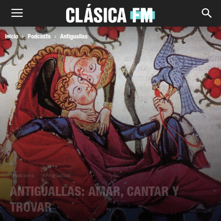
Inicio
Podcasts
Antiguallas
Podcasts
Antiguallas
ANTIGUALLAS: AMAR, CANTAR Y
TROVAR