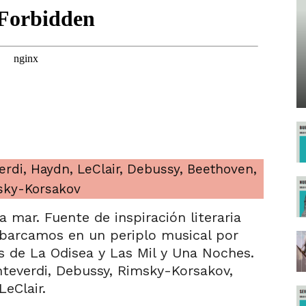
rdi, Haydn, LeClair, Debussy, Beethoven,
sky-Korsakov
la mar. Fuente de inspiración literaria
barcamos en un periplo musical por
s de La Odisea y Las Mil y Una Noches.
everdi, Debussy, Rimsky-Korsakov,
eClair.