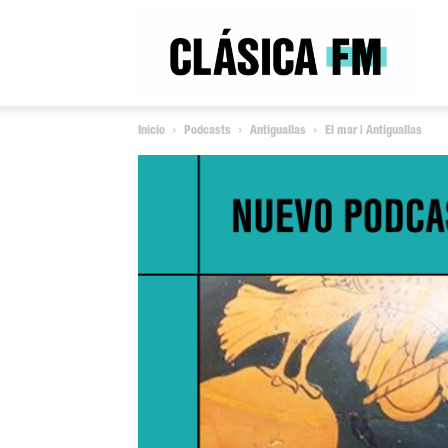
Clás
Inicio
Podcasts
Antiguallas
El mar | Antiguallas
FM
Rad