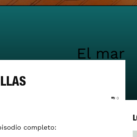
ALLAS
0
L
Episodio completo: