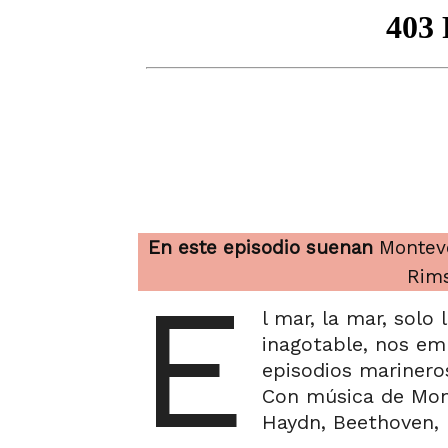
En este episodio suenan
Monteve
Rim
E
l mar, la mar, solo 
inagotable, nos em
episodios marinero
Con música de Mont
Haydn, Beethoven, L