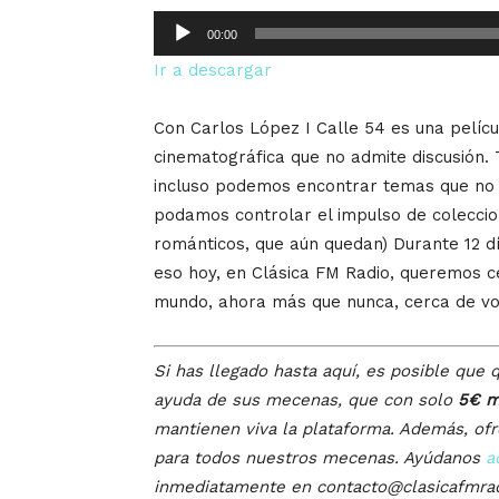
Reproductor
00:00
de
Ir a descargar
audio
Con Carlos López I Calle 54 es una películ
cinematográfica que no admite discusión. T
incluso podemos encontrar temas que no 
podamos controlar el impulso de colecci
románticos, que aún quedan) Durante 12 dí
eso hoy, en Clásica FM Radio, queremos ce
mundo, ahora más que nunca, cerca de vo
Si has llegado hasta aquí, es posible que q
ayuda de sus mecenas, que con solo
5€ m
mantienen viva la plataforma. Además, of
para todos nuestros mecenas. Ayúdanos
a
inmediatamente en contacto@clasicafmra