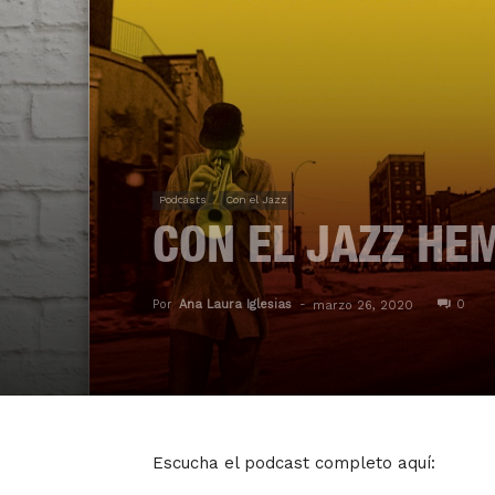
Podcasts
Con el Jazz
CON EL JAZZ HE
Por
Ana Laura Iglesias
-
0
marzo 26, 2020
Escucha el podcast completo aquí: