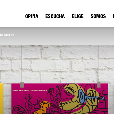
ica
OPINA
ESCUCHA
ELIGE
SOMOS
o: Calle 54
io