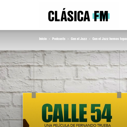
Clás
Inicio
Podcasts
Con el Jazz
Con el Jazz hemos topad
FM
Rad