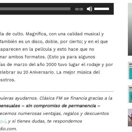
Utiliza
00:00
las
teclas
de
a de culto. Magnífica, con una calidad musical y
flecha
ambién es un disco, doble, por cierto; y en el que
arriba/abajo
aparecen en la película y esto hace que no
para
onar ambos formatos. (Esto ya para algunos
aumentar
as de marzo del año 2000 tuvo lugar el rodaje y por
o
lebrar su 20 Aniversario. La mejor música del
disminuir
sotros.
el
volumen.
uieras ayudarnos. Clásica FM se financia gracias a la
ensuales – sin compromiso de permanencia –
recemos numerosas ventajas, regalos y descuentos
quí
, y si tienes dudas, te respondemos
dio.com.