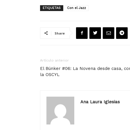
ETIQUETAS
Con el Jazz
Share
Artículo anterior
El Búnker #06: La Novena desde casa, co
la OSCYL
Ana Laura Iglesias