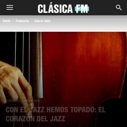
Inicio
Podcasts
Con el Jazz
Podcasts
Con el Jazz
CON EL JAZZ HEMOS TOPADO: EL
CORAZÓN DEL JAZZ