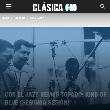
Inicio
Podcasts
Con el Jazz
Podcasts
Con el Jazz
CON EL JAZZ HEMOS TOPADO: KIND OF
BLUE (SEGUNDA SESIÓN)