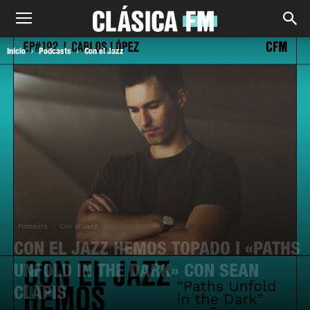
Inicio
Podcasts
Con el Jazz
Podcasts
Con el Jazz
CON EL JAZZ HEMOS TOPADO I «PATHS
UNFOLD IN THE DARK» CON SEAN
CLAPIS