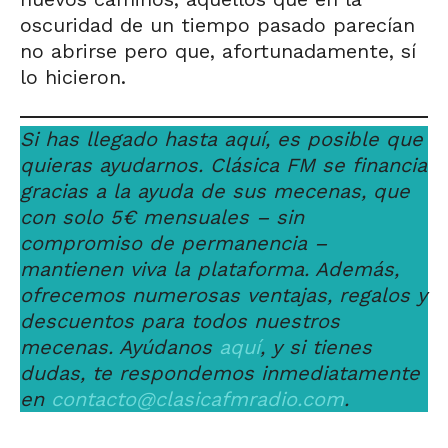
oscuridad de un tiempo pasado parecían
no abrirse pero que, afortunadamente, sí
lo hicieron.
Si has llegado hasta aquí, es posible que
quieras ayudarnos. Clásica FM se financia
gracias a la ayuda de sus mecenas, que
con solo 5€ mensuales – sin
compromiso de permanencia –
mantienen viva la plataforma. Además,
ofrecemos numerosas ventajas, regalos y
descuentos para todos nuestros
mecenas. Ayúdanos
aquí
, y si tienes
dudas, te respondemos inmediatamente
en
contacto@clasicafmradio.com
.