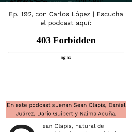
Por
Carlos López
-
0
junio 8, 2023
Ep. 192, con Carlos López | Escucha
el podcast aquí:
En este podcast suenan Sean Clapis, Daniel
Juárez, Darío Guibert y Naíma Acuña.
ean Clapis, natural de