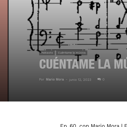
Podcasts
Cuéntame la música
CUÉNTAME LA MÚ
Por
Mario Mora
-
0
junio 12, 2023
Ep. 60, con Mario Mora |