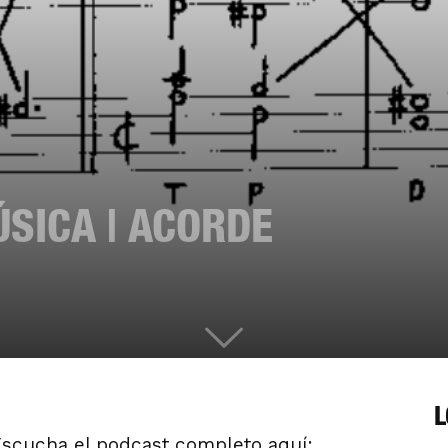
SICA | ACORDE
L
 Escucha el podcast completo aquí: