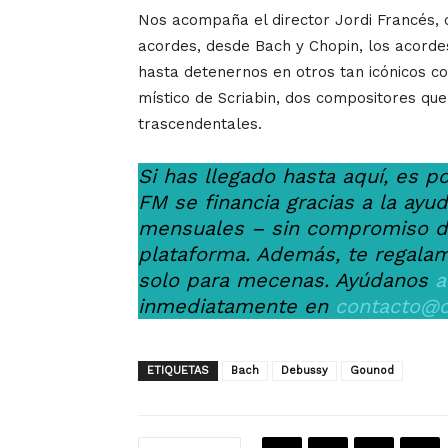
Nos acompaña el director Jordi Francés, 
acordes, desde Bach y Chopin, los acord
hasta detenernos en otros tan icónicos co
místico de Scriabin, dos compositores qu
trascendentales.
Si has llegado hasta aquí, es p
FM se financia gracias a la ay
mensuales – sin compromiso de
plataforma. Además, te regalam
solo para mecenas. Ayúdanos
a
inmediatamente en
contacto@c
ETIQUETAS
Bach
Debussy
Gounod