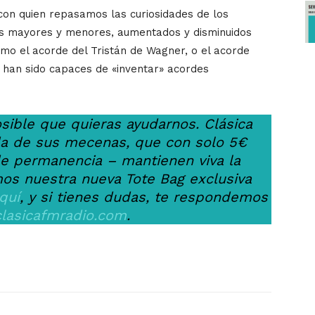
con quien repasamos las curiosidades de los
es mayores y menores, aumentados y disminuidos
mo el acorde del Tristán de Wagner, o el acorde
e han sido capaces de «inventar» acordes
osible que quieras ayudarnos. Clásica
uda de sus mecenas, que con solo 5€
 permanencia – mantienen viva la
os nuestra nueva Tote Bag exclusiva
quí
, y si tienes dudas, te respondemos
lasicafmradio.com
.