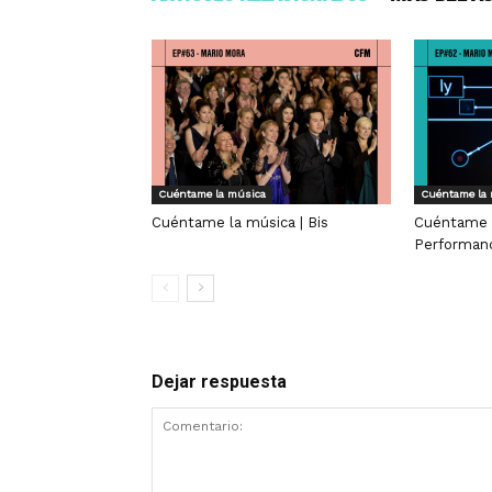
Cuéntame la música
Cuéntame la
Cuéntame la música | Bis
Cuéntame l
Performan
Dejar respuesta