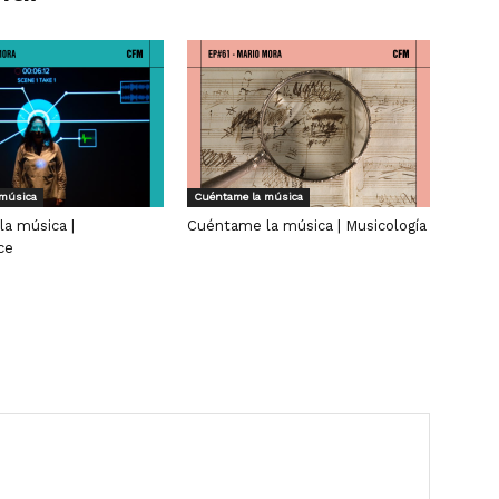
 música
Cuéntame la música
a música |
Cuéntame la música | Musicología
ce