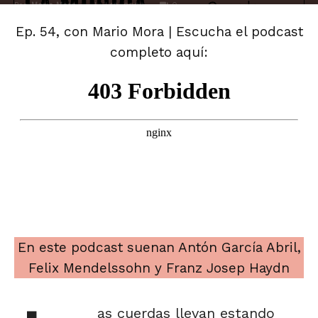
Por
Mario Mora
-
0
abril 10, 2023
Ep. 54, con Mario Mora | Escucha el podcast
completo aquí:
En este podcast suenan Antón García Abril,
Felix Mendelssohn y Franz Josep Haydn
as cuerdas llevan estando