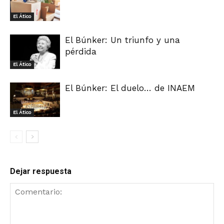
El Ático
El Búnker: Un triunfo y una
pérdida
El Ático
El Búnker: El duelo… de INAEM
El Ático
Dejar respuesta