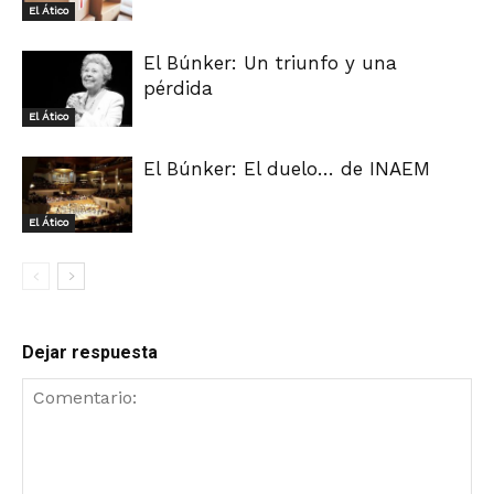
El Ático
El Búnker: Un triunfo y una
pérdida
El Ático
El Búnker: El duelo… de INAEM
El Ático
Dejar respuesta