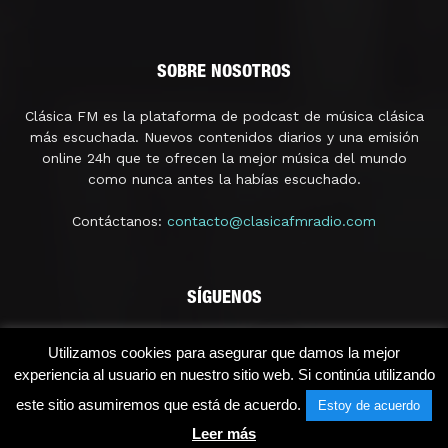
SOBRE NOSOTROS
Clásica FM es la plataforma de podcast de música clásica
más escuchada. Nuevos contenidos diarios y una emisión
online 24h que te ofrecen la mejor música del mundo
como nunca antes la habías escuchado.
Contáctanos:
contacto@clasicafmradio.com
SÍGUENOS
Utilizamos cookies para asegurar que damos la mejor
experiencia al usuario en nuestro sitio web. Si continúa utilizando
este sitio asumiremos que está de acuerdo.
Estoy de acuerdo
Leer más
© 2021 - Clásica FM Radio | Licencia SGAERRDD/4/1296/0118