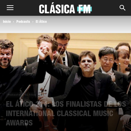
Inicio
Podcasts
El Ático
Podcasts
El Ático
EL ÁTICO 214: LOS FINALISTAS DE LOS
INTERNATIONAL CLASSICAL MUSIC
AWARDS