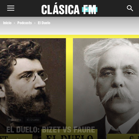
Inicio
Podcasts
El Duelo
Podcasts
El Duelo
EL DUELO: BIZET VS FAURE