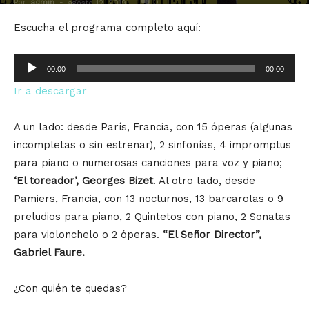
Por
admin
-
0
agosto 12, 2019
Escucha el programa completo aquí:
Reproductor
00:00
00:00
de
Ir a descargar
audio
A un lado: desde París, Francia, con 15 óperas (algunas
incompletas o sin estrenar), 2 sinfonías, 4 impromptus
para piano o numerosas canciones para voz y piano;
‘El toreador’, Georges Bizet
. Al otro lado, desde
Pamiers, Francia, con 13 nocturnos, 13 barcarolas o 9
preludios para piano, 2 Quintetos con piano, 2 Sonatas
para violonchelo o 2 óperas.
“El Señor Director”,
Gabriel Faure.
¿Con quién te quedas?