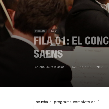
Podcasts
Fila 01
FILA 01: EL CON
SAENS
Por
Ana Laura Iglesias
-
0
octubre 19, 2018
Escucha el programa completo aquí: