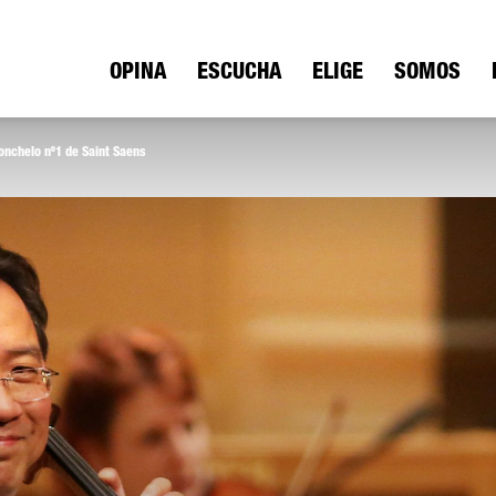
ica
OPINA
ESCUCHA
ELIGE
SOMOS
olonchelo nº1 de Saint Saens
io