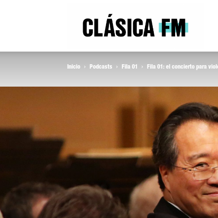
Clás
Inicio
Podcasts
Fila 01
Fila 01: el concierto para vi
FM
Rad