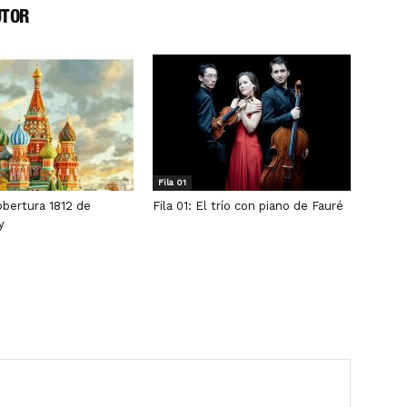
UTOR
Fila 01
 obertura 1812 de
Fila 01: El trío con piano de Fauré
y