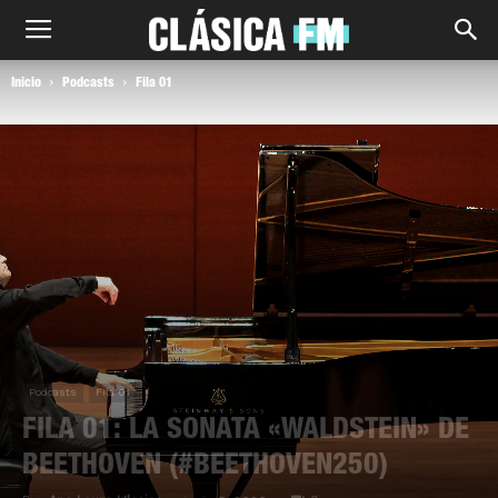
Inicio
Podcasts
Fila 01
Podcasts
Fila 01
FILA 01: LA SONATA «WALDSTEIN» DE
BEETHOVEN (#BEETHOVEN250)