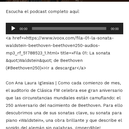
Por
Ana Laura Iglesias
-
0
junio 5, 2020
Escucha el podcast completo aquí:
Reproductor
00:00
00:00
de
<a href=»https://www.ivoox.com/fila-01-la-sonata-
audio
waldstein-beethoven-beethoven250-audios-
mp3_rf_51788523_1.html» title=»Fila 01: La sonata
&quot;Waldstein&quot; de Beethoven
(#Beethoven250)»>Ir a descargar</a>
Con Ana Laura Iglesias | Como cada comienzo de mes,
el auditorio de Clásica FM celebra ese gran aniversario
que las circunstancias mundiales están camuflando: el
250 aniversario del nacimiento de Beethoven. Para ello
descubrimos una de sus sonatas clave, su sonata para
piano «Waldstein», una obra brillante y que describe el
sonido del alemán sin palabras. ¡Imperdible!