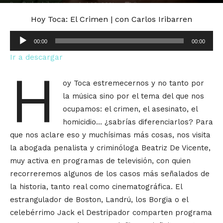
Por
Carlos Iribarren
-
3
abril 20, 2021
Hoy Toca: El Crimen | con Carlos Iribarren
Reproductor
00:00
00:00
de
Ir a descargar
audio
H
oy Toca estremecernos y no tanto por
la música sino por el tema del que nos
ocupamos: el crimen, el asesinato, el
homicidio… ¿sabrías diferenciarlos? Para
que nos aclare eso y muchísimas más cosas, nos visita
la abogada penalista y criminóloga Beatriz De Vicente,
muy activa en programas de televisión, con quien
recorreremos algunos de los casos más señalados de
la historia, tanto real como cinematográfica. El
estrangulador de Boston, Landrú, los Borgia o el
celebérrimo Jack el Destripador comparten programa