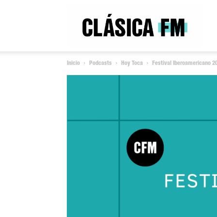
Clás
Inicio
Podcasts
Hoy Toca
Festival Iberoamericano 2
FM
Rad