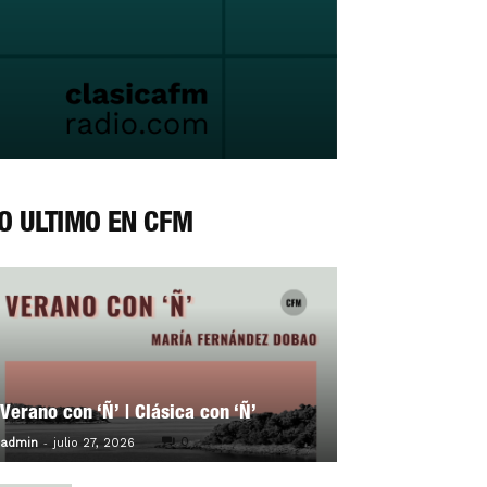
O ÚLTIMO EN CFM
Verano con ‘Ñ’ | Clásica con ‘Ñ’
-
0
admin
julio 27, 2026