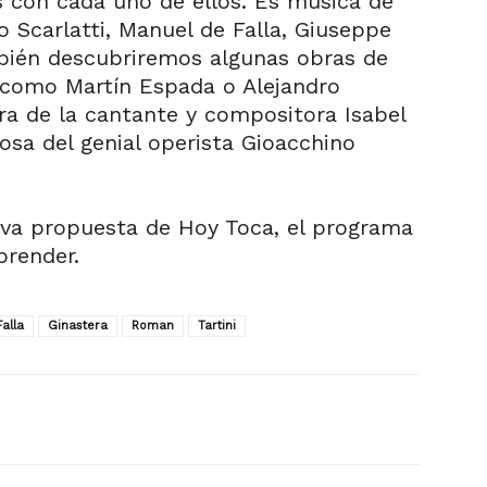
 con cada uno de ellos. Es música de
Scarlatti, Manuel de Falla, Giuseppe
mbién descubriremos algunas obras de
como Martín Espada o Alejandro
ra de la cantante y compositora Isabel
osa del genial operista Gioacchino
ueva propuesta de Hoy Toca, el programa
prender.
Falla
Ginastera
Roman
Tartini