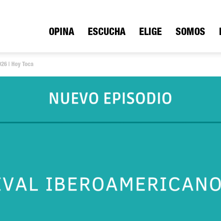
ica
OPINA
ESCUCHA
ELIGE
SOMOS
026 | Hoy Toca
io