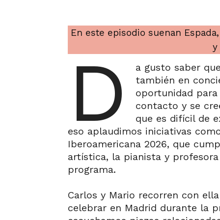
En este episodio suenan Espada, D
y
D
a gusto saber que
también en concie
oportunidad para 
contacto y se cre
que es difícil de
eso aplaudimos iniciativas como
Iberoamericana 2026, que cumpl
artística, la pianista y profeso
programa.
Carlos y Mario recorren con ella
celebrar en Madrid durante la p