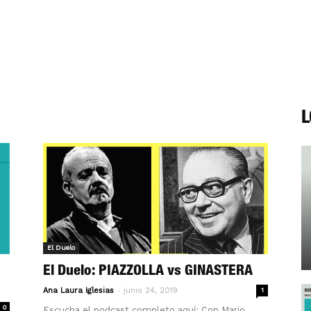
L
El Duelo
El Duelo: PIAZZOLLA vs GINASTERA
-
Ana Laura Iglesias
junio 24, 2019
1
0
Escucha el podcast completo aquí: Con Mario