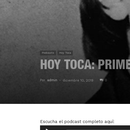
Podcasts
Hoy Toca
HOY TOCA: PRIM
Por
admin
-
0
diciembre 10, 2019
Escucha el podcast completo aquí:
Reproductor