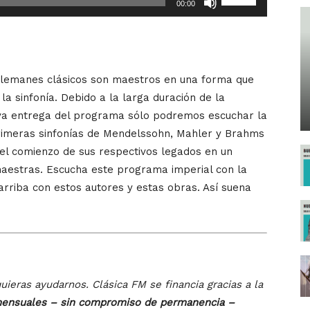
00:00
las
teclas
de
flecha
 alemanes clásicos son maestros en una forma que
arriba/abajo
 sinfonía. Debido a la larga duración de la
para
va entrega del programa sólo podremos escuchar la
aumentar
rimeras sinfonías de Mendelssohn, Mahler y Brahms
o
el comienzo de sus respectivos legados en un
disminuir
aestras. Escucha este programa imperial con la
el
arriba con estos autores y estas obras. Así suena
volumen.
uieras ayudarnos. Clásica FM se financia gracias a la
ensuales – sin compromiso de permanencia –