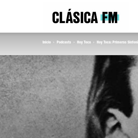
Clás
Inicio
Podcasts
Hoy Toca
Hoy Toca: Primeras Sinfo
FM
Rad