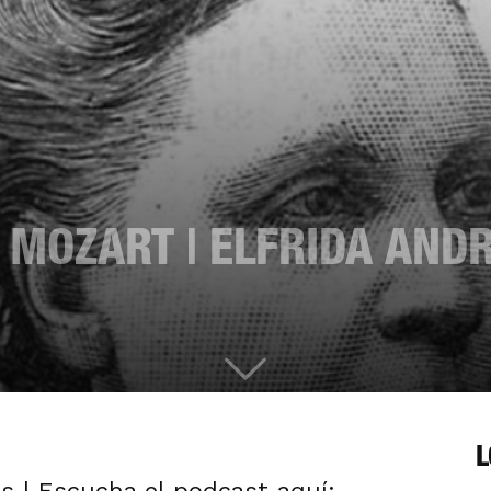
MOZART | ELFRIDA AND
L
s | Escucha el podcast aquí: