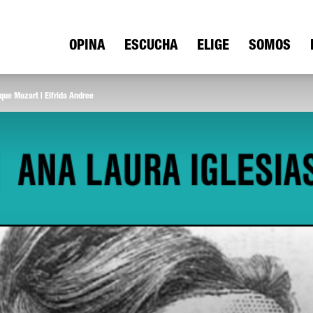
ica
OPINA
ESCUCHA
ELIGE
SOMOS
ue Mozart | Elfrida Andree
io