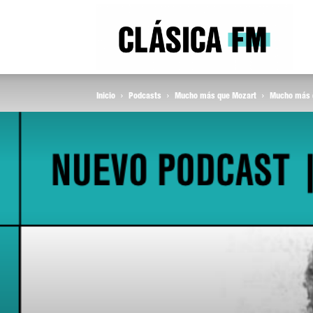
Clás
Inicio
Podcasts
Mucho más que Mozart
Mucho más q
FM
Rad