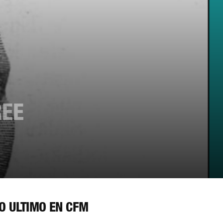
REE
O ÚLTIMO EN CFM