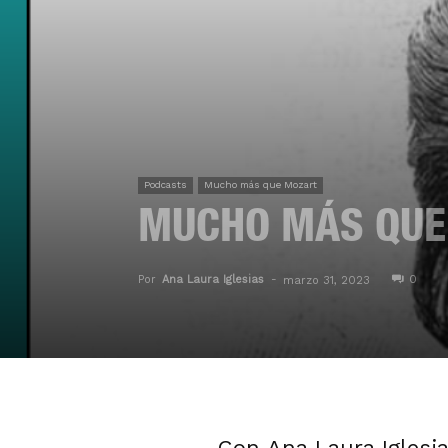
Podcasts
Mucho más que Mozart
MUCHO MÁS QUE 
Por
Ana Laura Iglesias
-
0
marzo 31, 2023
Con Ana Laura Iglesia