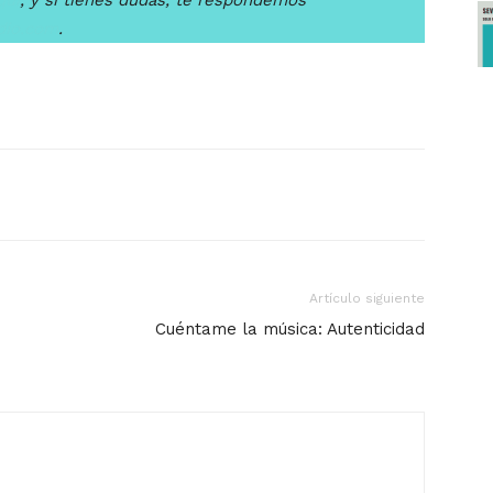
quí
, y si tienes dudas, te respondemos
dio.com
.
Artículo siguiente
Cuéntame la música: Autenticidad