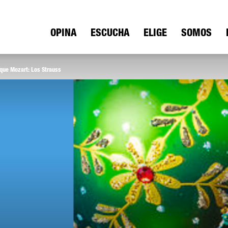
ica
OPINA
ESCUCHA
ELIGE
SOMOS
ue Mozart: Los Strauss
io