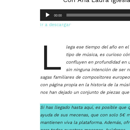
Reproductor
00:00
de
Ir a descargar
audio
L
lega ese tiempo del año en el
tipo de música, es curioso cóm
confluyen en profundidad en 
sin ninguna intención de ser n
sagas familiares de compositores europeo
con página propia en la historia de la mús
nos han dejado un conjunto de piezas qu
Si has llegado hasta aquí, es posible que q
ayuda de sus mecenas, que con solo 5€ 
mantienen viva la plataforma. Además, of