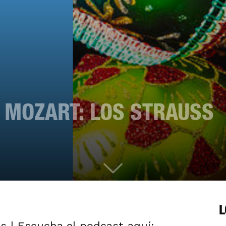
 MOZART: LOS STRAUSS
L
s | Escucha el podcast aquí: