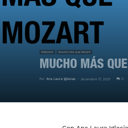
Podcasts
Mucho más que Mozart
MUCHO MÁS QUE
Por
Ana Laura Iglesias
-
0
diciembre 17, 2021
Con Ana Laura Iglesia