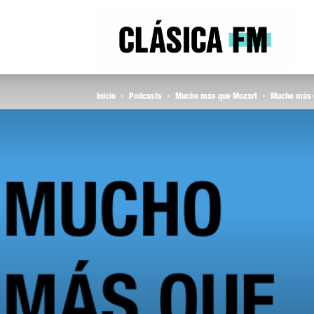
Clás
Inicio
Podcasts
Mucho más que Mozart
Mucho más q
FM
Rad