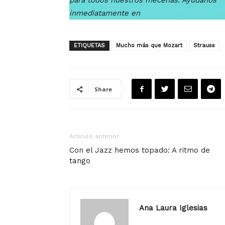
para todos nuestros mecenas. Ayúdanos
a
inmediatamente en
contacto@clasicafmra
ETIQUETAS
Mucho más que Mozart
Strauss
Share
Artículo anterior
Con el Jazz hemos topado: A ritmo de
tango
Ana Laura Iglesias