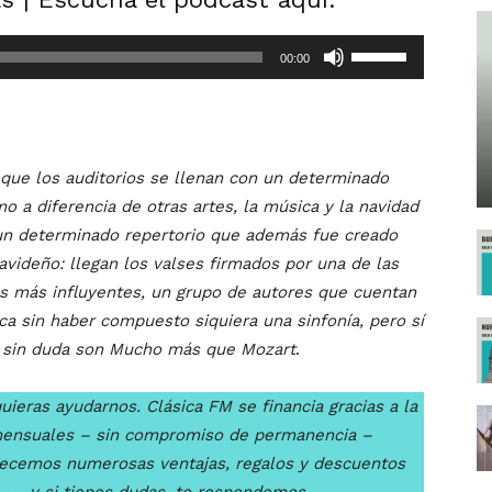
Utiliza
00:00
las
teclas
de
flecha
 que los auditorios se llenan con un determinado
arriba/abajo
o a diferencia de otras artes, la música y la navidad
para
un determinado repertorio que además fue creado
aumentar
avideño: llegan los valses firmados por una de las
o
s más influyentes, un grupo de autores que cuentan
disminuir
ica sin haber compuesto siquiera una sinfonía, pero sí
el
e sin duda son Mucho más que Mozart
.
volumen.
uieras ayudarnos. Clásica FM se financia gracias a la
mensuales – sin compromiso de permanencia –
recemos numerosas ventajas, regalos y descuentos