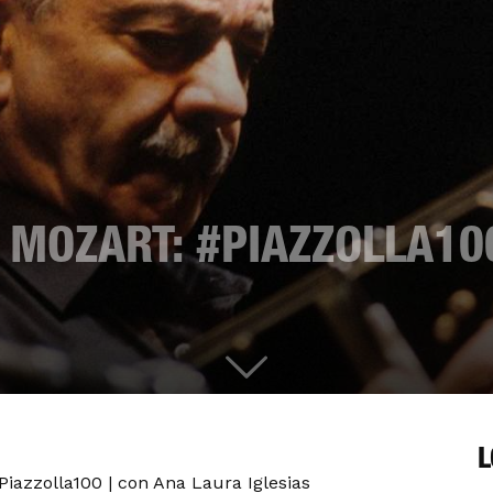
MOZART: #PIAZZOLLA10
L
azzolla100 | con Ana Laura Iglesias