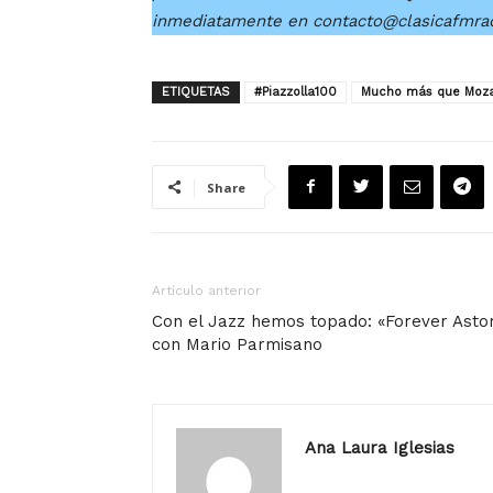
inmediatamente en contacto@clasicafmra
ETIQUETAS
#Piazzolla100
Mucho más que Moza
Share
Artículo anterior
Con el Jazz hemos topado: «Forever Asto
con Mario Parmisano
Ana Laura Iglesias