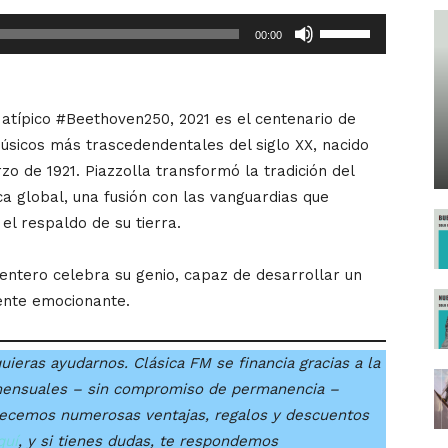
Utiliza
00:00
las
teclas
de
l atípico #Beethoven250, 2021 es el centenario de
flecha
músicos más trascedendentales del siglo XX, nacido
arriba/abajo
zo de 1921. Piazzolla transformó la tradición del
para
a global, una fusión con las vanguardias que
aumentar
el respaldo de su tierra.
o
disminuir
ntero celebra su genio, capaz de desarrollar un
el
ente emocionante.
volumen.
uieras ayudarnos. Clásica FM se financia gracias a la
mensuales – sin compromiso de permanencia –
recemos numerosas ventajas, regalos y descuentos
quí
, y si tienes dudas, te respondemos