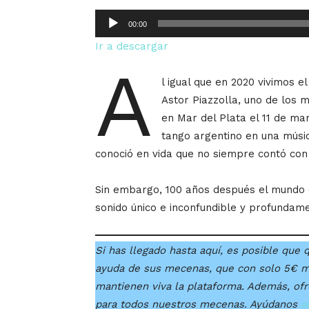
Reproductor
00:00
de
Ir a descargar
audio
A
l igual que en 2020 vivimos e
Astor Piazzolla, uno de los 
en Mar del Plata el 11 de mar
tango argentino en una músic
conoció en vida que no siempre contó con 
Sin embargo, 100 años después el mundo e
sonido único e inconfundible y profundam
Si has llegado hasta aquí, es posible que q
ayuda de sus mecenas, que con solo 5€ 
mantienen viva la plataforma. Además, of
para todos nuestros mecenas. Ayúdanos
a