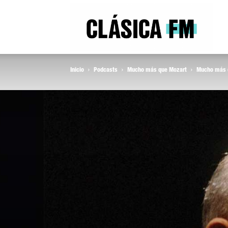
Clás
Inicio
Podcasts
Mucho más que Mozart
Mucho más q
FM
Rad