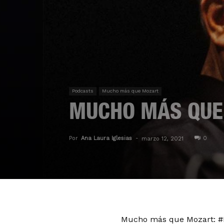
Podcasts
Mucho más que Mozart
MUCHO MÁS QUE 
Por
Ana Laura Iglesias
-
0
marzo 12, 2021
Mucho más que Mozart: #Pi