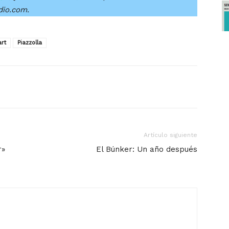
dio.com.
rt
Piazzolla
Artículo siguiente
r»
El Búnker: Un año después