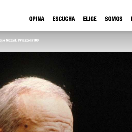
ica
OPINA
ESCUCHA
ELIGE
SOMOS
ue Mozart: #Piazzolla100
io