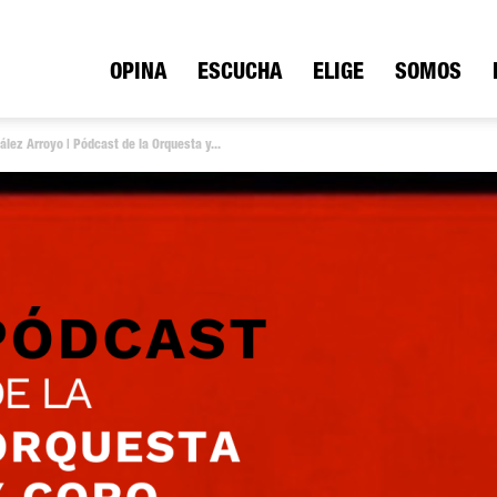
ica
OPINA
ESCUCHA
ELIGE
SOMOS
ález Arroyo | Pódcast de la Orquesta y...
io