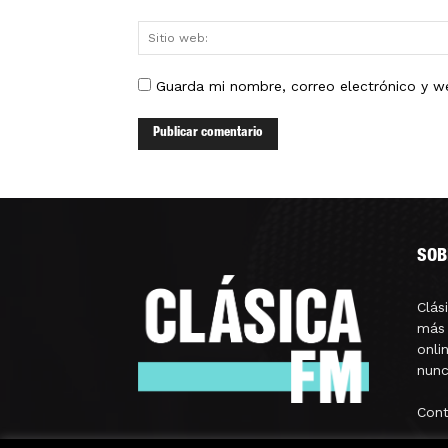
Guarda mi nombre, correo electrónico y w
SOB
Clás
más 
onli
nunc
Con