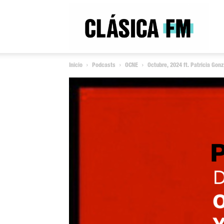
Clás
Inicio
Podcasts
OCNE
Octubre, 2024 ft. Patricia Gonz
FM
Rad