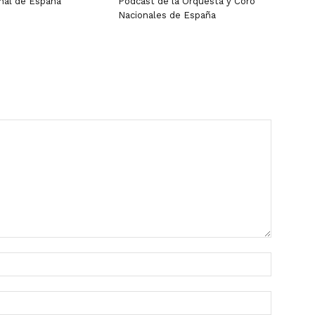
nal de España
Pódcast de la Orquesta y Coro
Nacionales de España