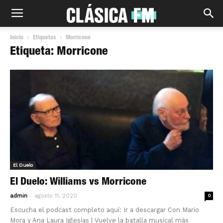
Inicio
Etiquetas
Morricone
Etiqueta: Morricone
El Duelo
El Duelo: Williams vs Morricone
-
admin
agosto 11, 2020
0
Escucha el podcast completo aquí: Ir a descargar Con Mario
Mora y Ana Laura Iglesias | Vuelve la batalla musical más