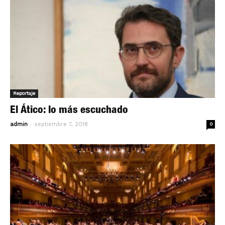
Reportaje
El Ático: lo más escuchado
-
admin
septiembre 7, 2018
0