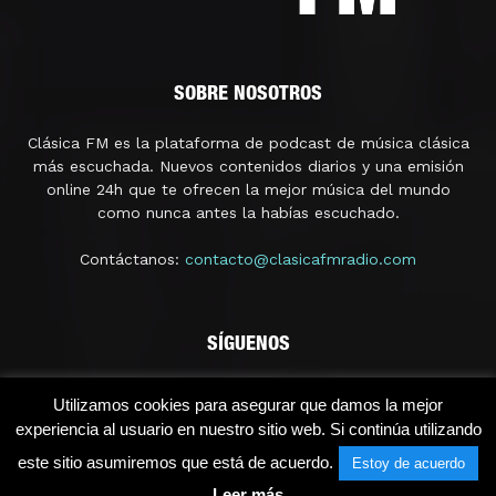
SOBRE NOSOTROS
Clásica FM es la plataforma de podcast de música clásica
más escuchada. Nuevos contenidos diarios y una emisión
online 24h que te ofrecen la mejor música del mundo
como nunca antes la habías escuchado.
Contáctanos:
contacto@clasicafmradio.com
SÍGUENOS
Utilizamos cookies para asegurar que damos la mejor
experiencia al usuario en nuestro sitio web. Si continúa utilizando
este sitio asumiremos que está de acuerdo.
Estoy de acuerdo
Leer más
© 2021 - Clásica FM Radio | Licencia SGAERRDD/4/1296/0118