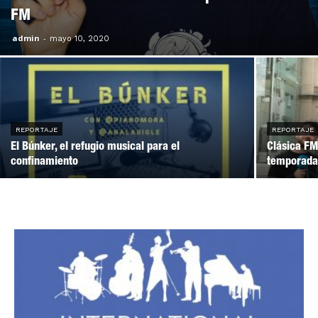
FM
admin
-
mayo 10, 2020
REPORTAJE
REPORTAJE
El Búnker, el refugio musical para el
Clásica FM
confinamiento
temporad