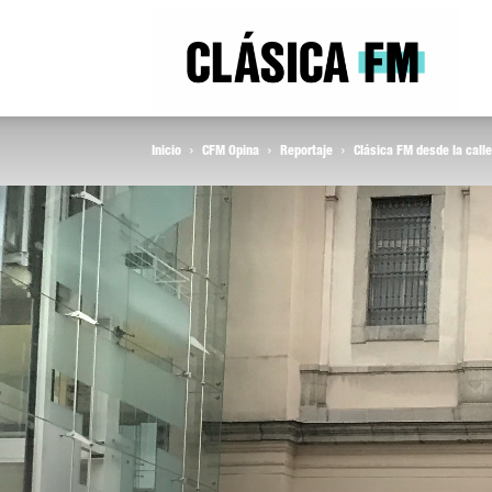
Clás
Inicio
CFM Opina
Reportaje
Clásica FM desde la call
FM
Rad