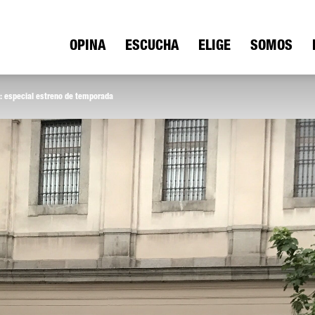
ica
OPINA
ESCUCHA
ELIGE
SOMOS
e: especial estreno de temporada
io