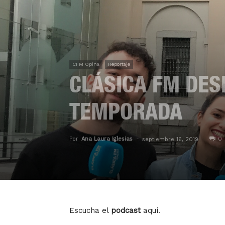
CFM Opina
Reportaje
CLÁSICA FM DES
TEMPORADA
Por
Ana Laura Iglesias
-
0
septiembre 16, 2019
Escucha el
podcast
aquí.