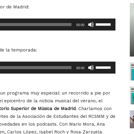
or de Madrid:
Utiliza
00:00
las
teclas
de
de la temporada:
flecha
arriba/abajo
Utiliza
00:00
para
las
aumentar
teclas
o
de
disminuir
un programa muy especial: un recorrido a pie por
flecha
el
l epicentro de la noticia musical del verano, el
arriba/abajo
volumen.
orio Superior de Música de Madrid
. Charlamos con
para
ntes de la Asociación de Estudiantes del RCSMM y de
aumentar
ovedades en los podcasts. Con Mario Mora, Ana
o
ren, Carlos López, Isabel Roch y Rosa Zarzuela.