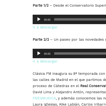
Parte 1/2
– Desde el Conservatorio Superi
Reproductor
00:00
de
Ir a descargar
audio
Parte 2/2
– Un paseo por las novedades 
Reproductor
00:00
de
Ir a descargar
audio
Clásica FM inaugura su 8ª temporada con 
las calles de Madrid en el que partimos de
proceso de Cátedras en el
Real Conservat
David Lima y Alejandro Antón, representa
FNESMUSICA
, y además conocemos las n
Laura Iglesias, Kike Labián, Carlos Iribar