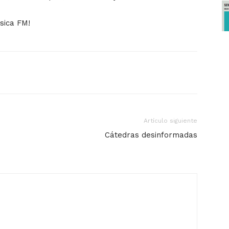
disminuir
el
sica FM!
volumen.
Artículo siguiente
Cátedras desinformadas