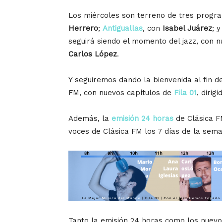
Los miércoles son terreno de tres progr
Herrero
;
Antiguallas
, con
Isabel Juárez
; 
seguirá siendo el momento del jazz, con 
Carlos López
.
Y seguiremos dando la bienvenida al fin 
FM, con nuevos capítulos de
Fila 01
, dirig
Además, la
emisión 24 horas
de Clásica FM
voces de Clásica FM los 7 días de la sem
Tanto la emisión 24 horas como los nuev