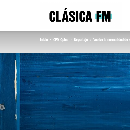
Clás
Inicio
CFM Opina
Reportaje
Vuelve la normalidad de 
FM
Rad