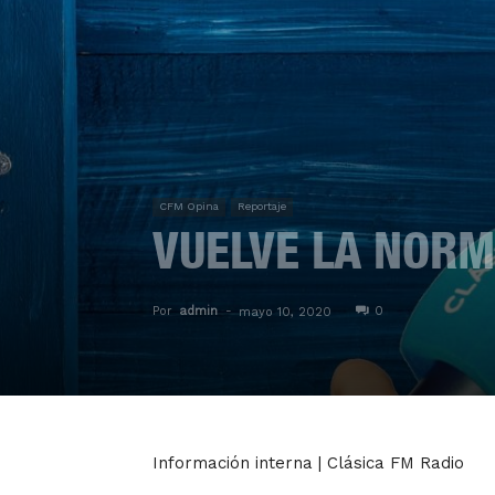
CFM Opina
Reportaje
VUELVE LA NORM
Por
admin
-
0
mayo 10, 2020
Información interna | Clásica FM Radio