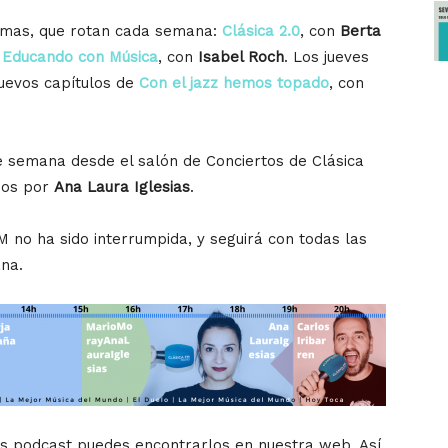
amas, que rotan cada semana:
Clásica 2.0
, con
Berta
y
Educando con Música
, con
Isabel Roch
. Los jueves
nuevos capítulos de
Con el jazz hemos topado
, con
de semana desde el salón de Conciertos de Clásica
idos por
Ana Laura Iglesias
.
 no ha sido interrumpida, y seguirá con todas las
ana.
os podcast puedes encontrarlos en nuestra web. Así