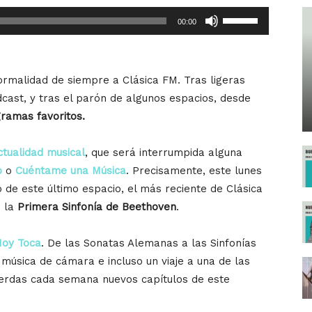
Utiliza
00:00
las
teclas
de
ormalidad de siempre a Clásica FM. Tras ligeras
flecha
cast, y tras el parón de algunos espacios, desde
arriba/abajo
ramas favoritos.
para
aumentar
ctualidad musical
, que será interrumpida alguna
o
o
o
Cuéntame una Música
. Precisamente, este lunes
disminuir
o de este último espacio, el más reciente de Clásica
el
e la
Primera Sinfonía de Beethoven
.
volumen.
oy Toca
. De las Sonatas Alemanas a las Sinfonías
 música de cámara e incluso un viaje a una de las
ierdas cada semana nuevos capítulos de este