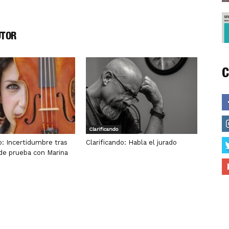
UTOR
C
Clarificando
o: Incertidumbre tras
Clarificando: Habla el jurado
 de prueba con Marina