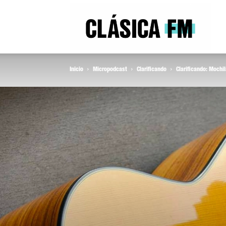
Clás
Inicio
Micropodcast
Clarificando
Clarificando: Mochi
FM
Rad