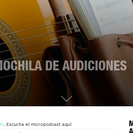
MOCHILA DE AUDICIONES
M
81
. Escucha el micropodcast aquí:
A