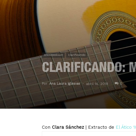
Micropodcast
Clarificando
CLARIFICANDO: 
Por
Ana Laura Iglesias
-
0
abril 14, 2018
Con
Clara Sánchez
| Extracto de
El Ático 1