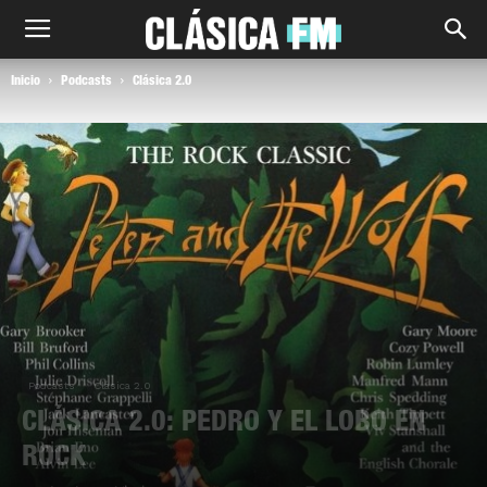
Inicio
Podcasts
Clásica 2.0
Podcasts
Clásica 2.0
CLÁSICA 2.0: PEDRO Y EL LOBO EN
ROCK