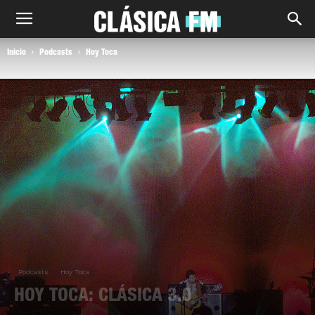
Inicio
Podcasts
Hoy Toca
Podcasts
Hoy Toca
HOY TOCA: CLÁSICA 3.0