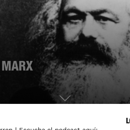
L MARX
L
arren | Escucha el podcast aquí: