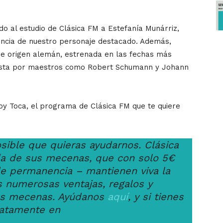
do al estudio de Clásica FM a Estefanía Munárriz,
ancia de nuestro personaje destacado. Además,
e origen alemán, estrenada en las fechas más
esta por maestros como Robert Schumann y Johann
oy Toca, el programa de Clásica FM que te quiere
osible que quieras ayudarnos. Clásica
uda de sus mecenas, que con solo 5€
 permanencia – mantienen viva la
 numerosas ventajas, regalos y
os mecenas. Ayúdanos
aquí
, y si tienes
atamente en