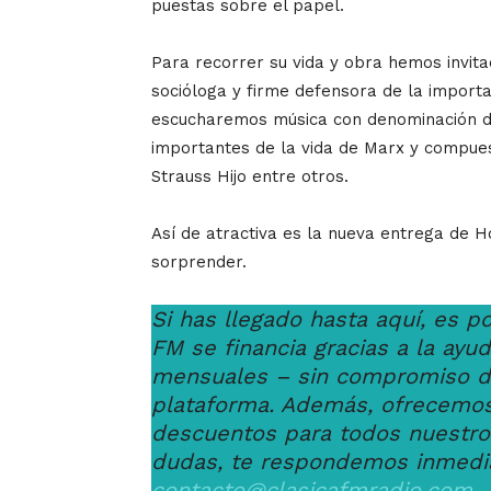
puestas sobre el papel.
Para recorrer su vida y obra hemos invita
socióloga y firme defensora de la import
escucharemos música con denominación d
importantes de la vida de Marx y compu
Strauss Hijo entre otros.
Así de atractiva es la nueva entrega de H
sorprender.
Si has llegado hasta aquí, es p
FM se financia gracias a la ay
mensuales – sin compromiso de
plataforma. Además, ofrecemos
descuentos para todos nuestr
dudas, te respondemos inmedi
contacto@clasicafmradio.com
.