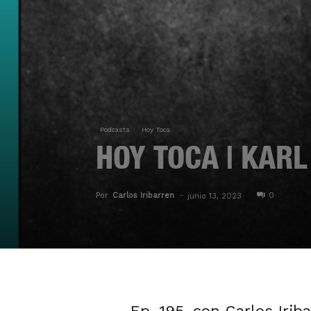
Podcasts
Hoy Toca
HOY TOCA | KAR
Por
Carlos Iribarren
-
0
junio 13, 2023
Ep. 195, con Carlos Irib