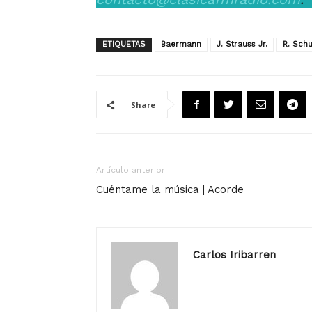
ETIQUETAS
Baermann
J. Strauss Jr.
R. Sch
Share
Artículo anterior
Cuéntame la música | Acorde
Carlos Iribarren