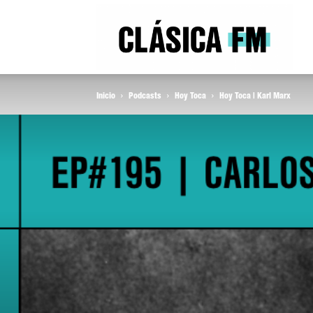
Clás
Inicio
Podcasts
Hoy Toca
Hoy Toca | Karl Marx
FM
Rad