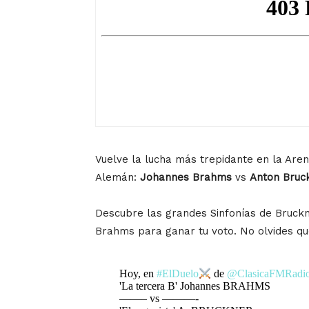
Vuelve la lucha más trepidante en la Are
Alemán:
Johannes Brahms
vs
Anton Bruc
Descubre las grandes Sinfonías de Bruckn
Brahms para ganar tu voto. No olvides que
Hoy, en
#ElDuelo
de
@ClasicaFMRadi
'La tercera B' Johannes BRAHMS
——– vs ———-