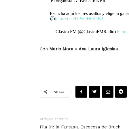
'El organista' A. BRUCKNER
Escucha aquí los tres asaltos y elige tu gana
https://t.co/UPw9H6E5B2
— Clásica FM (@ClasicaFMRadio)
Februa
Con
Mario Mora
y
Ana Laura Iglesias
.
Share
Artículo anterior
Fila 01: la Fantasía Escocesa de Bruch