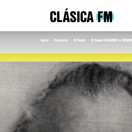
Clás
Inicio
Podcasts
El Duelo
El Duelo: BRAHMS vs BRUC
FM
Rad