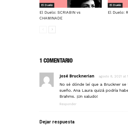
El Duelo
El Duelo
El Duelo: SCRIABIN vs
El Duelo:
CHAMINADE
1 COMENTARIO
José Brucknerian
agosto 8, 2021 at 
No sé dónde leí que a Bruckner se 
sueño. Ana Laura quizá podría hab
Brahms. ¡Un saludo!
Responder
Dejar respuesta