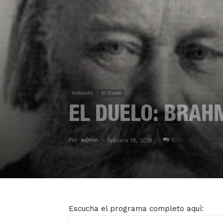
Podcasts
El Duelo
EL DUELO: BRAH
Por
admin
-
1
febrero 18, 2019
Escucha el programa completo aquí: