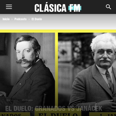
Inicio
Podcasts
El Duelo
Podcasts
El Duelo
EL DUELO: GRANADOS VS JANÁCEK