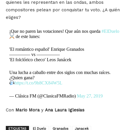
quienes les representan en las ondas, ambos
compositores pelean por conquistar tu voto. ¿A quién
eliges?
¡Que no paren las votaciones! Que aún nos queda
#ElDuelo
de este lunes:
'El romántico español' Enrique Granados
————– vs —————
'El folclórico checo' Leos Janácek
Una lucha a caballo entre dos siglos con muchas raíces.
¿Quien gana?
https://t.co/9h8CX84W5L
— Clásica FM (@ClasicaFMRadio)
May 27, 2019
Con
Mario Mora
y
Ana Laura Iglesias
ETIQUETAS
El Duelo
Granados
Janacek