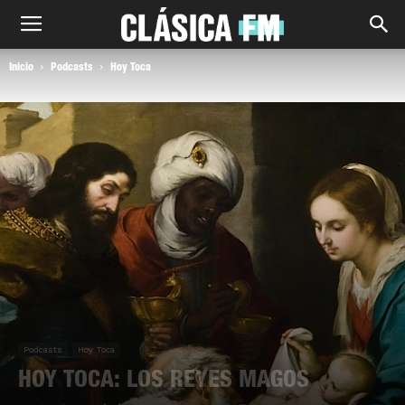
Inicio
Podcasts
Hoy Toca
Podcasts
Hoy Toca
HOY TOCA: LOS REYES MAGOS