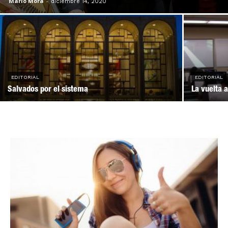
Mario Mora
-
diciembre 14, 2020
EDITORIAL
EDITORIAL
Salvados por el sistema
La vuelta 