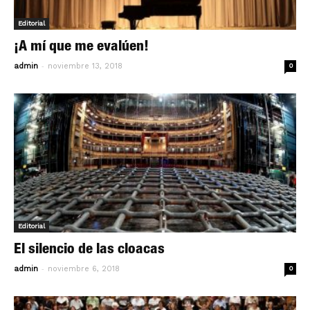
Editorial
¡A mí que me evalúen!
-
admin
noviembre 13, 2018
0
Editorial
El silencio de las cloacas
-
admin
noviembre 6, 2018
0