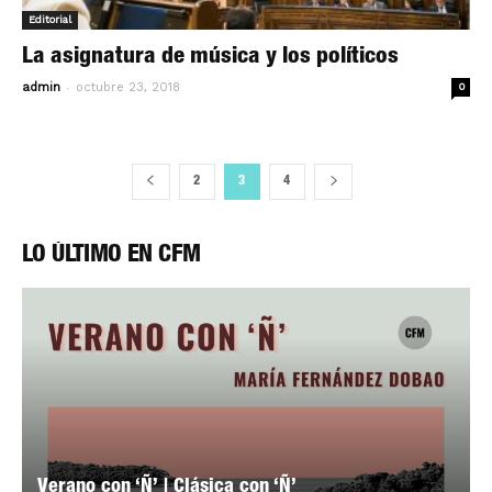
Editorial
La asignatura de música y los políticos
-
admin
octubre 23, 2018
0
2
3
4
LO ÚLTIMO EN CFM
Verano con ‘Ñ’ | Clásica con ‘Ñ’